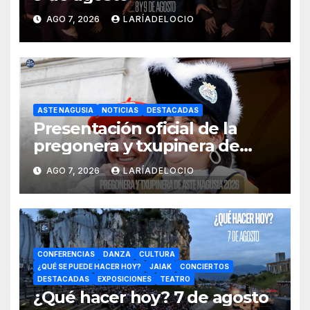
AGO 7, 2026
LARÍADELOCIO
ASTE NAGUSIA
NOTICIAS
DESTACADAS
Presentación oficial de la
pregonera y txupinera de
Aste Nagusia 2026
AGO 7, 2026
LARÍADELOCIO
CONFERENCIAS
DANZA
CULTURA
¿QUÉ SE PUEDE HACER HOY?
JAIAK
CONCIERTOS
DESTACADAS
EXPOSICIONES
TEATRO
¿Qué hacer hoy? 7 de agosto