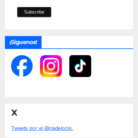
¡Síguenos!
X
Tweets por el @riadelocio.