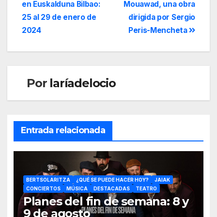
en Euskalduna Bilbao:
Mouawad, una obra
25 al 29 de enero de
dirigida por Sergio
2024
Peris-Mencheta
Por
laríadelocio
Entrada relacionada
BERTSOLARITZA
¿QUÉ SE PUEDE HACER HOY?
JAIAK
CONCIERTOS
MÚSICA
DESTACADAS
TEATRO
Planes del fin de semana: 8 y
9 de agosto