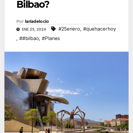
Bilbao?
Por
laríadelocio
#25enero
,
#quehacerhoy
ENE 25, 2024
,
##bilbao
,
#Planes