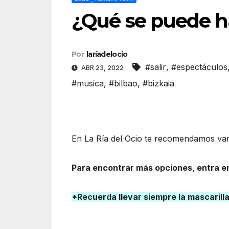
¿Qué se puede ha
Por
laríadelocio
#salir
,
#espectáculos
ABR 23, 2022
#musica
,
#bilbao
,
#bizkaia
En La Ría del Ocio te recomendamos vari
Para encontrar más opciones, entra en
*Recuerda llevar siempre la mascarill