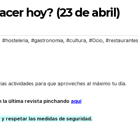
cer hoy? (23 de abril)
,
#hosteleria
,
#gastronomia
,
#cultura
,
#Ocio
,
#restaurante
as actividades para que aproveches al máximo tu día.
 la última revista pinchando
aquí
a y respetar las medidas de seguridad.