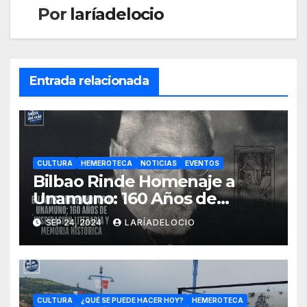
Por
laríadelocio
Entrada relacionada
CULTURA
HEMEROTECA
NOTICIAS
EVENTOS
Bilbao Rinde Homenaje a
Unamuno: 160 Años de
Legado Literario y 150 Años
SEP 24, 2024
LARÍADELOCIO
de Resiliencia
CULTURA
¿QUÉ SE PUEDE HACER HOY?
HEMEROTECA