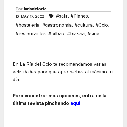
Por
laríadelocio
#salir
,
#Planes
,
MAY 17, 2022
#hosteleria
,
#gastronomia
,
#cultura
,
#Ocio
,
#restaurantes
,
#bilbao
,
#bizkaia
,
#cine
En La Ría del Ocio te recomendamos varias
actividades para que aproveches al máximo tu
día.
Para encontrar más opciones, entra en la
última revista pinchando
aquí