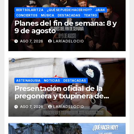
BERTSOLARITZA
¿QUÉ SE PUEDE HACER HOY?
JAIAK
CONCIERTOS
MÚSICA
DESTACADAS
TEATRO
Planes del fin de semana: 8 y
9 de agosto
AGO 7, 2026
LARÍADELOCIO
ASTE NAGUSIA
NOTICIAS
DESTACADAS
Presentación oficial de la
pregonera y txupinera de
Aste Nagusia 2026
AGO 7, 2026
LARÍADELOCIO