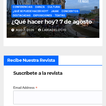
CONFERENCIAS
DANZA
CULTURA
¿QUÉ SE PUEDE HACER HOY?
JAIAK
CONCIERTOS
DESTACADAS
EXPOSICIONES
TEATRO
¿Qué hacer hoy? 7 de agosto
AGO 7, 2026
LARÍADELOCIO
Recibe Nuestra Revista
Suscríbete a la revista
*
Email Address