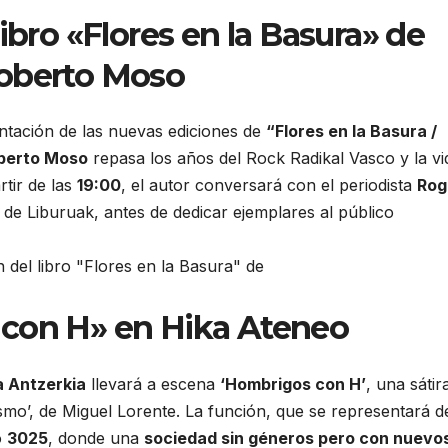
ibro «Flores en la Basura» de
oberto Moso
ntación de las nuevas ediciones de
“Flores en la Basura /
berto Moso
repasa los años del Rock Radikal Vasco y la vi
tir de las
19:00
, el autor conversará con el periodista
Rog
a de Liburuak, antes de dedicar ejemplares al público
con H» en Hika Ateneo
a Antzerkia
llevará a escena
‘Hombrigos con H’
, una sátir
ismo’, de Miguel Lorente. La función, que se representará d
o
3025
, donde una
sociedad sin géneros pero con nuevo