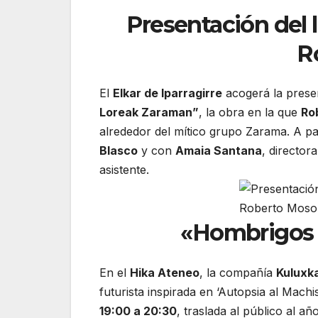
Presentación del l
R
El
Elkar de Iparragirre
acogerá la prese
Loreak Zaraman”
, la obra en la que
Ro
alrededor del mítico grupo Zarama. A par
Blasco
y con
Amaia Santana
, director
asistente.
«Hombrigos 
En el
Hika Ateneo
, la compañía
Kuluxk
futurista inspirada en ‘Autopsia al Mach
19:00 a 20:30
, traslada al público al añ