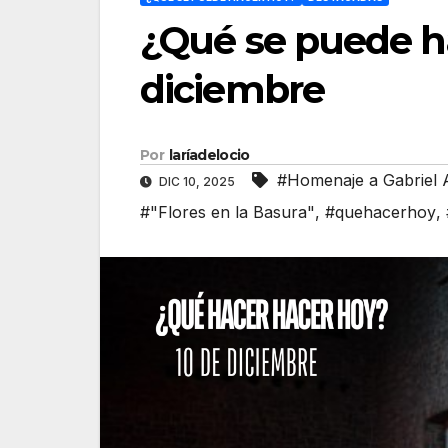
¿Qué se puede h
diciembre
Por
laríadelocio
#Homenaje a Gabriel A
DIC 10, 2025
#"Flores en la Basura"
,
#quehacerhoy
,