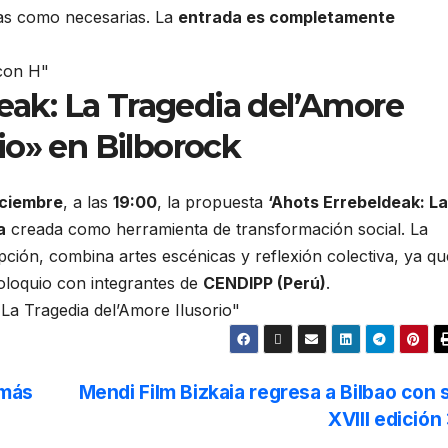
as como necesarias. La
entrada es completamente
eak: La Tragedia del’Amore
rio» en Bilborock
iciembre
, a las
19:00
, la propuesta
‘Ahots Errebeldeak: La
a
creada como herramienta de transformación social. La
pción, combina artes escénicas y reflexión colectiva, ya qu
coloquio con integrantes de
CENDIPP (Perú)
.
 más
Mendi Film Bizkaia regresa a Bilbao con 
XVIII edición