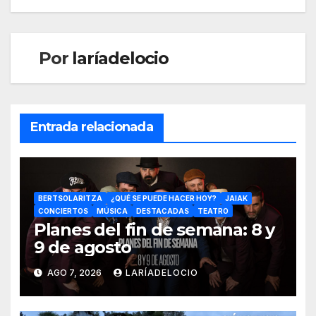
Por
laríadelocio
Entrada relacionada
BERTSOLARITZA
¿QUÉ SE PUEDE HACER HOY?
JAIAK
CONCIERTOS
MÚSICA
DESTACADAS
TEATRO
Planes del fin de semana: 8 y
9 de agosto
AGO 7, 2026
LARÍADELOCIO