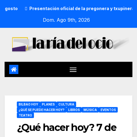
Presentación oficial de la pregonera y txupinera de Aste Nag
Dom. Ago 9th, 2026
BILBAO HOY
PLANES
CULTURA
¿QUÉ SE PUEDE HACER HOY?
LIBROS
MÚSICA
EVENTOS
TEATRO
¿Qué hacer hoy? 7 de