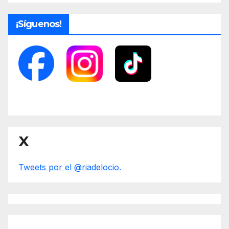
¡Síguenos!
X
Tweets por el @riadelocio.