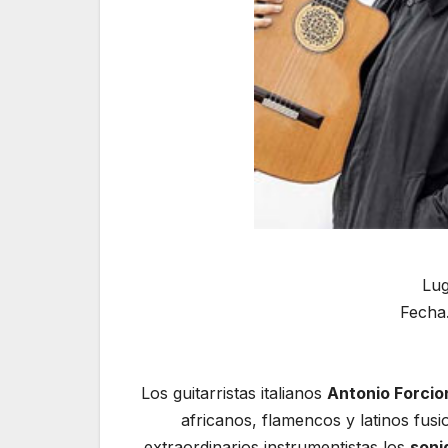
Lug
Fecha
Los guitarristas italianos
Antonio Forcio
africanos, flamencos y latinos fus
extraordinarios instrumentistas los
soni