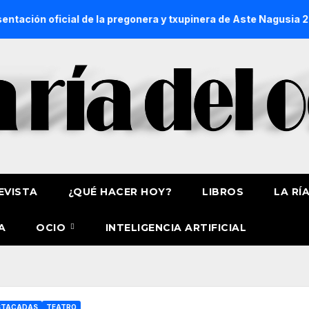
al de la pregonera y txupinera de Aste Nagusia 2026
La Pr
EVISTA
¿QUÉ HACER HOY?
LIBROS
LA RÍ
A
OCIO
INTELIGENCIA ARTIFICIAL
STACADAS
TEATRO