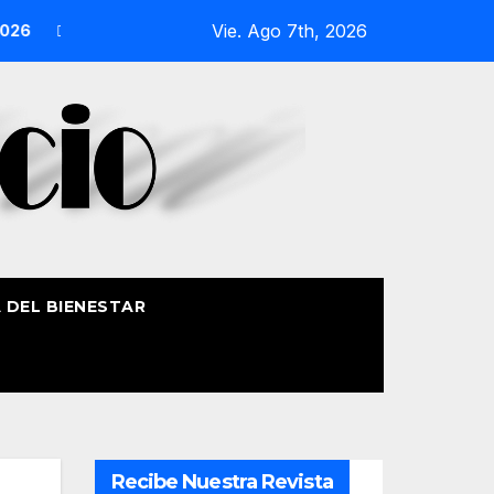
Vie. Ago 7th, 2026
ocesión Náutica de la Amatxu de Begoña recorrerá la ría el 14
A DEL BIENESTAR
Recibe Nuestra Revista