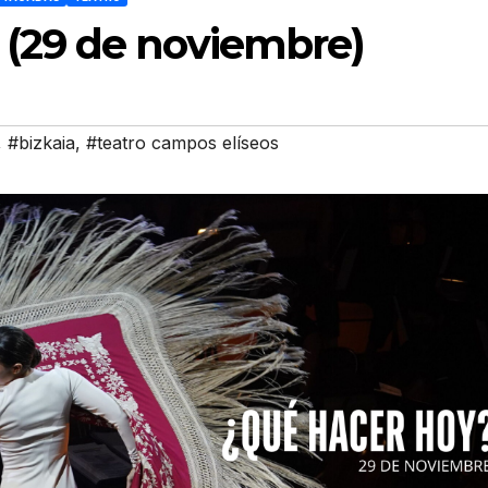
 (29 de noviembre)
,
#bizkaia
,
#teatro campos elíseos