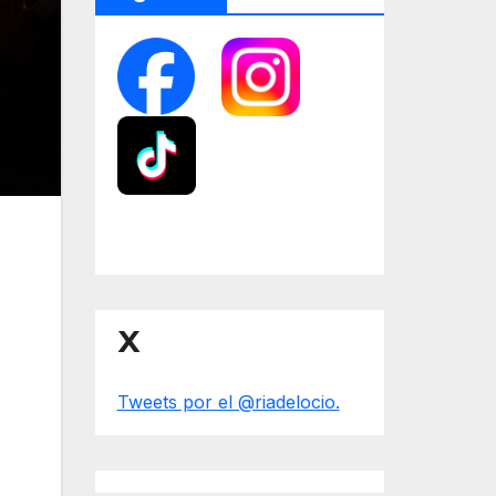
X
Tweets por el @riadelocio.