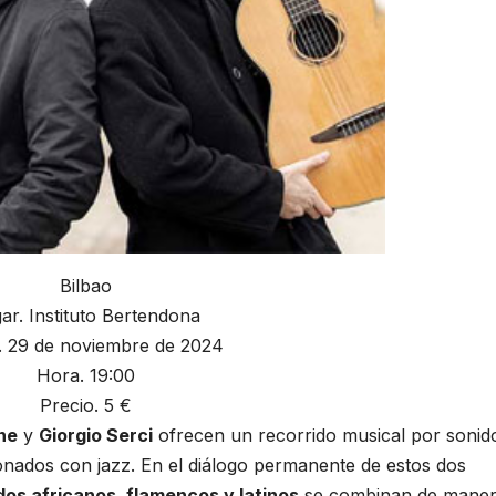
Bilbao
ar. Instituto Bertendona
.
29 de noviembre de 2024
Hora.
19:00
Precio.
5 €
ne
y
Giorgio Serci
ofrecen un recorrido musical por sonid
ionados con jazz. En el diálogo permanente de estos dos
dos africanos, flamencos y latinos
se combinan de mane