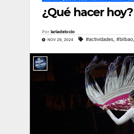
¿Qué hacer hoy?
Por
laríadelocio
#actividades
,
#bilbao
NOV 29, 2024