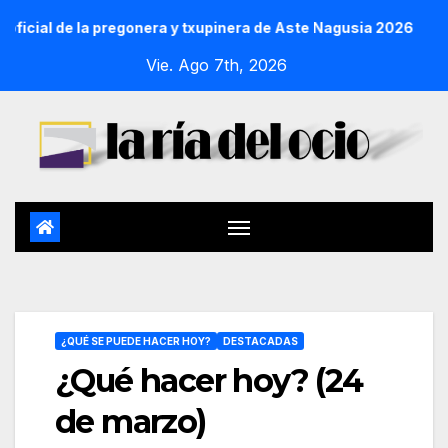
a pregonera y txupinera de Aste Nagusia 2026
La Procesión
Vie. Ago 7th, 2026
¿QUÉ SE PUEDE HACER HOY?
DESTACADAS
¿Qué hacer hoy? (24
de marzo)