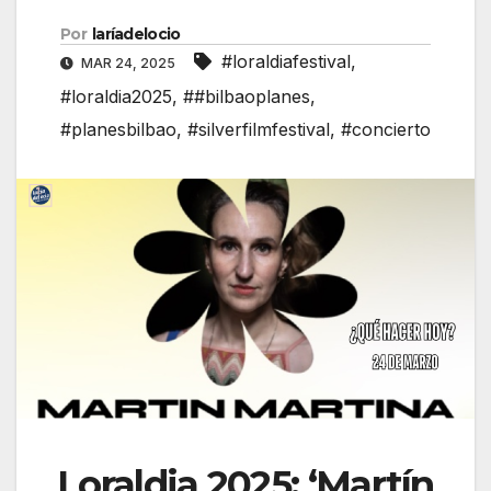
Por
laríadelocio
#loraldiafestival
,
MAR 24, 2025
#loraldia2025
,
##bilbaoplanes
,
#planesbilbao
,
#silverfilmfestival
,
#concierto
Loraldia 2025: ‘Martín