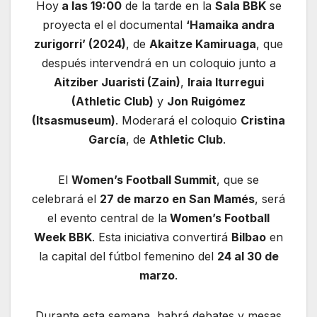
Hoy
a las 19:00
de la tarde en la
Sala BBK
se
proyecta el el documental
‘Hamaika andra
zurigorri’ (2024)
, de
Akaitze Kamiruaga
, que
después intervendrá en un coloquio junto a
Aitziber Juaristi (Zain)
,
Iraia Iturregui
(Athletic Club)
y
Jon Ruigómez
(Itsasmuseum)
. Moderará el coloquio
Cristina
García
, de
Athletic Club
.
El
Women’s Football Summit
, que se
celebrará el
27 de marzo en San Mamés
, será
el evento central de la
Women’s Football
Week BBK
. Esta iniciativa convertirá
Bilbao
en
la capital del fútbol femenino del
24 al 30 de
marzo
.
Durante esta semana, habrá debates y mesas