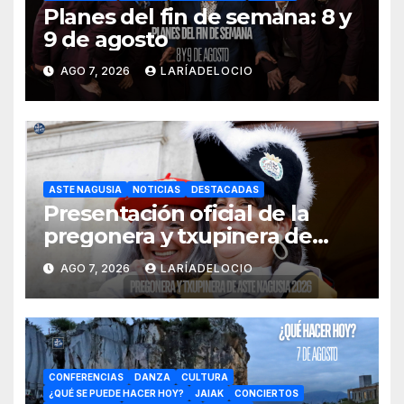
Planes del fin de semana: 8 y
9 de agosto
AGO 7, 2026
LARÍADELOCIO
ASTE NAGUSIA
NOTICIAS
DESTACADAS
Presentación oficial de la
pregonera y txupinera de
Aste Nagusia 2026
AGO 7, 2026
LARÍADELOCIO
CONFERENCIAS
DANZA
CULTURA
¿QUÉ SE PUEDE HACER HOY?
JAIAK
CONCIERTOS