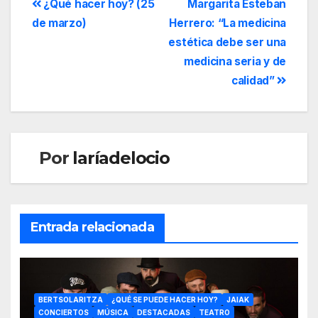
¿Qué hacer hoy? (25
Margarita Esteban
de marzo)
Herrero: “La medicina
estética debe ser una
medicina seria y de
calidad”
Por
laríadelocio
Entrada relacionada
BERTSOLARITZA
¿QUÉ SE PUEDE HACER HOY?
JAIAK
CONCIERTOS
MÚSICA
DESTACADAS
TEATRO