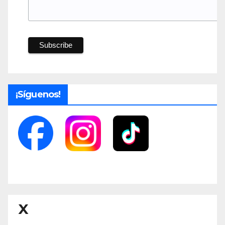
¡Síguenos!
X