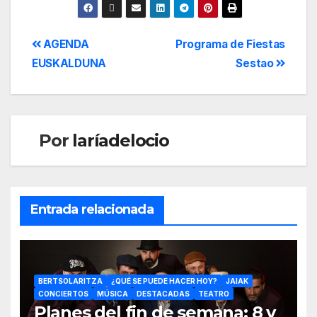
AGENDA
Programa de Fiestas
EUSKALDUNA
Sestao
Por
laríadelocio
Entrada relacionada
BERTSOLARITZA
¿QUÉ SE PUEDE HACER HOY?
JAIAK
CONCIERTOS
MÚSICA
DESTACADAS
TEATRO
Planes del fin de semana: 8 y