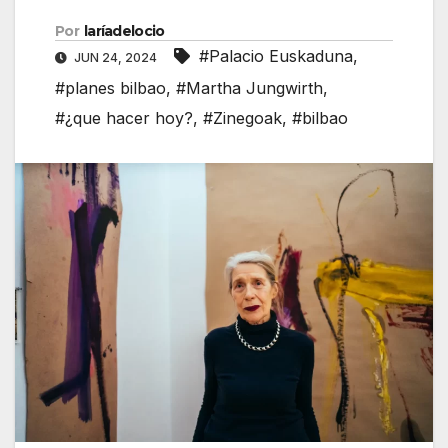
Por
laríadelocio
#Palacio Euskaduna
,
JUN 24, 2024
#planes bilbao
,
#Martha Jungwirth
,
#¿que hacer hoy?
,
#Zinegoak
,
#bilbao