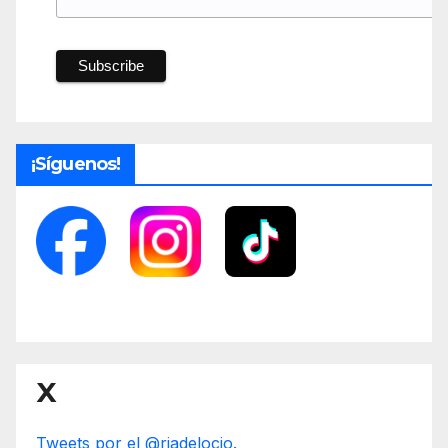
¡Síguenos!
X
Tweets por el @riadelocio.