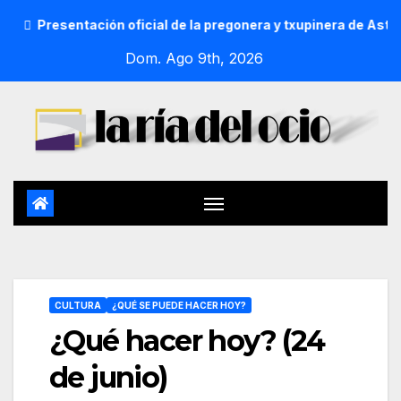
ción oficial de la pregonera y txupinera de Aste Nagusia 2026
Dom. Ago 9th, 2026
CULTURA
¿QUÉ SE PUEDE HACER HOY?
¿Qué hacer hoy? (24
de junio)