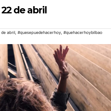
22 de abril
de abril
,
#quesepuedehacerhoy
,
#quehacerhoybilbao