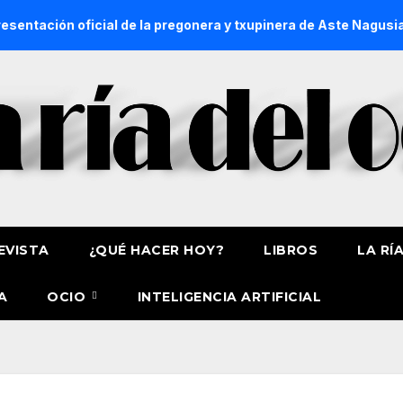
ial de la pregonera y txupinera de Aste Nagusia 2026
La P
EVISTA
¿QUÉ HACER HOY?
LIBROS
LA RÍ
A
OCIO
INTELIGENCIA ARTIFICIAL