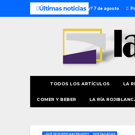
Últimas noticias
gosto
¿Qué hacer hoy? 7 de agosto
Presentación ofic
TODOS LOS ARTÍCULOS
LA R
COMER Y BEBER
LA RÍA ROJIBLANC
¿QUÉ SE PUEDE HACER HOY?
DESTACADAS