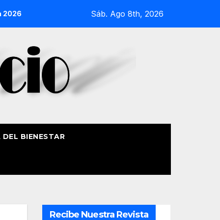
Sáb. Ago 8th, 2026
rocesión Náutica de la Amatxu de Begoña recorrerá la ría el 1
A DEL BIENESTAR
Recibe Nuestra Revista