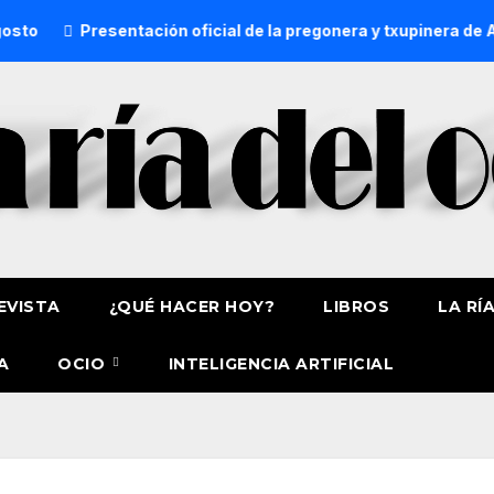
entación oficial de la pregonera y txupinera de Aste Nagusia 
EVISTA
¿QUÉ HACER HOY?
LIBROS
LA RÍ
A
OCIO
INTELIGENCIA ARTIFICIAL