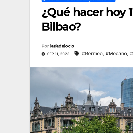
¿Qué hacer hoy 1
Bilbao?
Por
laríadelocio
#Bermeo
,
#Mecano
,
#
SEP 11, 2023