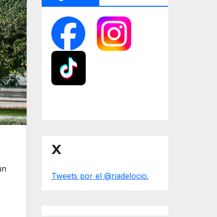
X
un
Tweets por el @riadelocio.