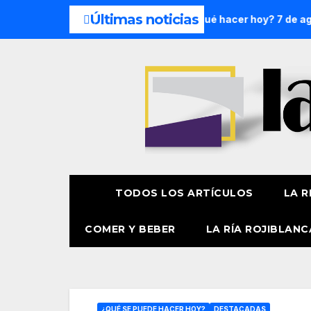
Últimas noticias
na: 8 y 9 de agosto
¿Qué hacer hoy? 7 de agosto
Pres
TODOS LOS ARTÍCULOS
LA R
COMER Y BEBER
LA RÍA ROJIBLANC
¿QUÉ SE PUEDE HACER HOY?
DESTACADAS