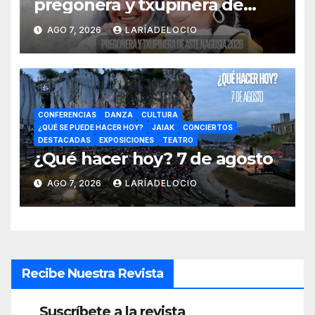
pregonera y txupinera de
Aste Nagusia 2026
AGO 7, 2026
LARÍADELOCIO
CONFERENCIAS
DANZA
CULTURA
¿QUÉ SE PUEDE HACER HOY?
JAIAK
CONCIERTOS
DESTACADAS
EXPOSICIONES
TEATRO
¿Qué hacer hoy? 7 de agosto
AGO 7, 2026
LARÍADELOCIO
Recibe Nuestra Revista
Suscríbete a la revista