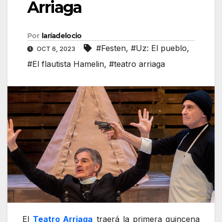
Arriaga
Por
laríadelocio
#Festen
,
#Uz: El pueblo
,
OCT 6, 2023
#El flautista Hamelin
,
#teatro arriaga
El
Teatro Arriaga
traerá la primera quincena