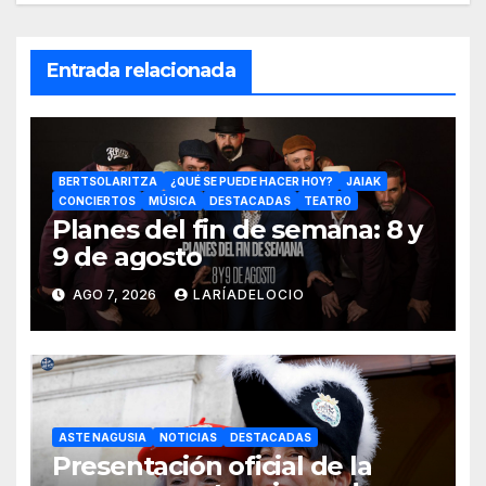
Entrada relacionada
BERTSOLARITZA
¿QUÉ SE PUEDE HACER HOY?
JAIAK
CONCIERTOS
MÚSICA
DESTACADAS
TEATRO
Planes del fin de semana: 8 y
9 de agosto
AGO 7, 2026
LARÍADELOCIO
ASTE NAGUSIA
NOTICIAS
DESTACADAS
Presentación oficial de la