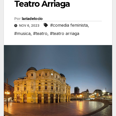
Teatro Arriaga
Por
laríadelocio
#comedia feminista
,
NOV 6, 2023
#musica
,
#teatro
,
#teatro arriaga