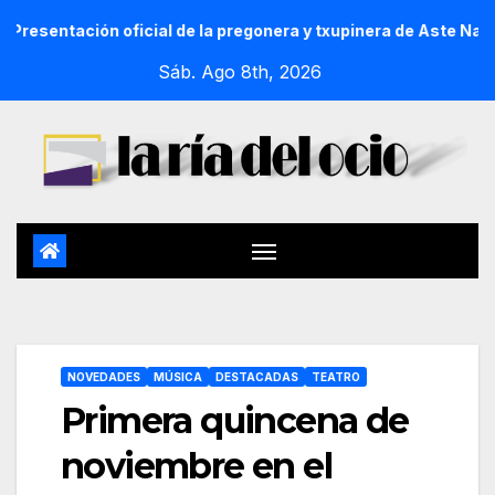
tación oficial de la pregonera y txupinera de Aste Nagusia 20
Sáb. Ago 8th, 2026
NOVEDADES
MÚSICA
DESTACADAS
TEATRO
Primera quincena de
noviembre en el