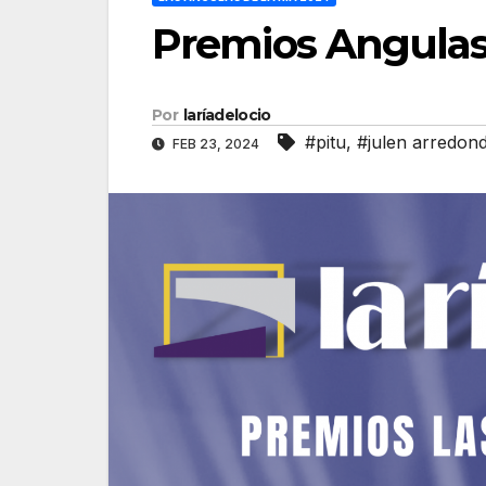
Premios Angulas
Por
laríadelocio
#pitu
,
#julen arredon
FEB 23, 2024