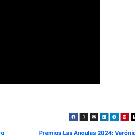
ro
Premios Las Angulas 2024: Veróni