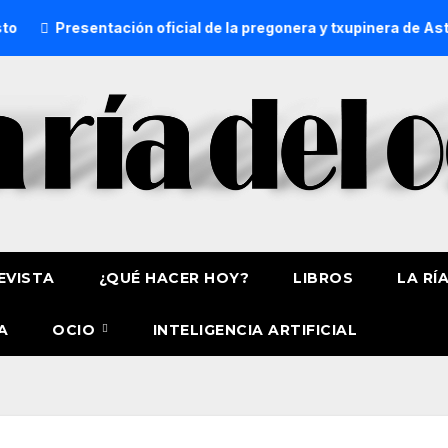
esentación oficial de la pregonera y txupinera de Aste Nagusi
EVISTA
¿QUÉ HACER HOY?
LIBROS
LA RÍ
A
OCIO
INTELIGENCIA ARTIFICIAL