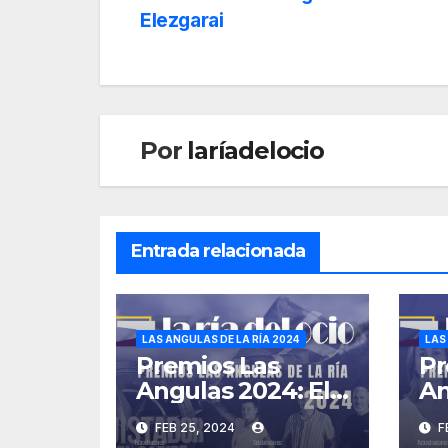
Elezgarai
Por
laríadelocio
Entrada relacionada
LAS ANGULAS DE LA RÍA 2024
LAS
Premios Las
Pr
Angulas 2024: El
An
Conquis
Is
FEB 25, 2024
F