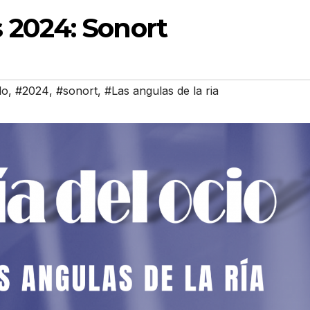
 2024: Sonort
do
,
#2024
,
#sonort
,
#Las angulas de la ria