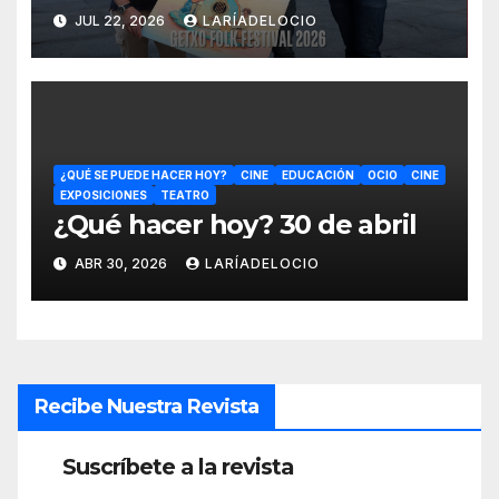
completa
JUL 22, 2026
LARÍADELOCIO
¿QUÉ SE PUEDE HACER HOY?
CINE
EDUCACIÓN
OCIO
CINE
EXPOSICIONES
TEATRO
¿Qué hacer hoy? 30 de abril
ABR 30, 2026
LARÍADELOCIO
Recibe Nuestra Revista
Suscríbete a la revista