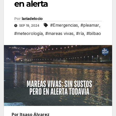
en alerta
Por
laríadelocio
#Emergencias
,
#pleamar
,
SEP 19, 2024
#meteorología
,
#mareas vivas
,
#ría
,
#bilbao
Por Itsaso Álvarez