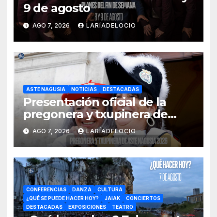
9 de agosto
AGO 7, 2026
LARÍADELOCIO
ASTE NAGUSIA
NOTICIAS
DESTACADAS
Presentación oficial de la
pregonera y txupinera de
Aste Nagusia 2026
AGO 7, 2026
LARÍADELOCIO
CONFERENCIAS
DANZA
CULTURA
¿QUÉ SE PUEDE HACER HOY?
JAIAK
CONCIERTOS
DESTACADAS
EXPOSICIONES
TEATRO