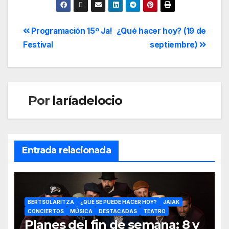
Programación 15º Ja!
¿Qué hacer hoy? (19 de
Festival
septiembre)
Por
laríadelocio
Entrada relacionada
BERTSOLARITZA
¿QUÉ SE PUEDE HACER HOY?
JAIAK
CONCIERTOS
MÚSICA
DESTACADAS
TEATRO
Planes del fin de semana: 8 y