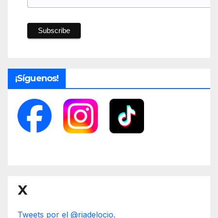
¡Síguenos!
X
Tweets por el @riadelocio.