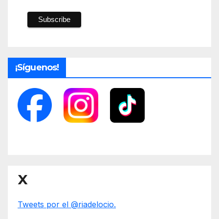
¡Síguenos!
X
Tweets por el @riadelocio.