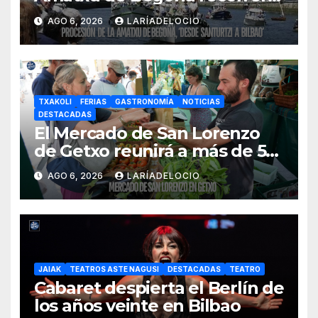
la ría el 14 de agosto con siete
AGO 6, 2026
LARÍADELOCIO
embarcaciones
TXAKOLI
FERIAS
GASTRONOMÍA
NOTICIAS
DESTACADAS
El Mercado de San Lorenzo
de Getxo reunirá a más de 50
productores del País Vasco
AGO 6, 2026
LARÍADELOCIO
JAIAK
TEATROS ASTE NAGUSI
DESTACADAS
TEATRO
Cabaret despierta el Berlín de
los años veinte en Bilbao