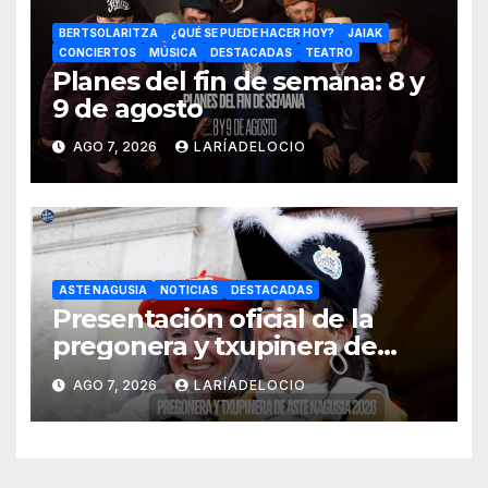
BERTSOLARITZA
¿QUÉ SE PUEDE HACER HOY?
JAIAK
CONCIERTOS
MÚSICA
DESTACADAS
TEATRO
Planes del fin de semana: 8 y
9 de agosto
AGO 7, 2026
LARÍADELOCIO
ASTE NAGUSIA
NOTICIAS
DESTACADAS
Presentación oficial de la
pregonera y txupinera de
Aste Nagusia 2026
AGO 7, 2026
LARÍADELOCIO