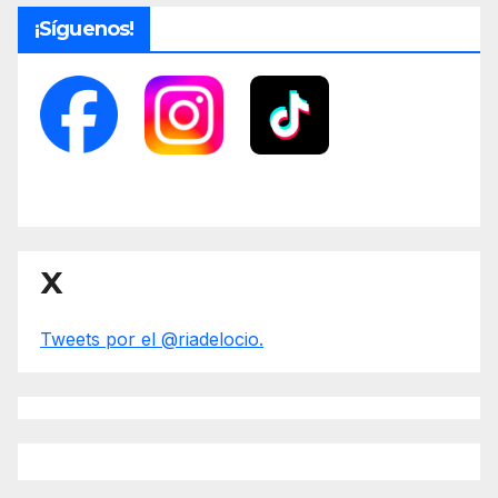
¡Síguenos!
X
Tweets por el @riadelocio.