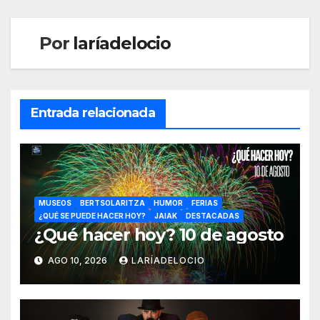
Por
laríadelocio
Entrada relacionada
MUSEOS
BERTSOLARITZA
HUMOR
FERIAS
¿QUÉ SE PUEDE HACER HOY?
JAIAK
DESTACADAS
¿Qué hacer hoy? 10 de agosto
AGO 10, 2026
LARÍADELOCIO