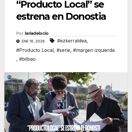
“Producto Local” se
estrena en Donostia
Por
laríadelocio
#ezkerraldea
,
ENE 16, 2026
#Producto Local
,
#serie
,
#margen izquierda
,
#bilbao