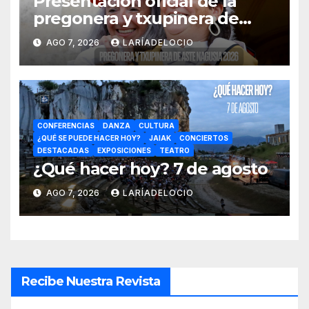
Presentación oficial de la
pregonera y txupinera de
Aste Nagusia 2026
AGO 7, 2026
LARÍADELOCIO
CONFERENCIAS
DANZA
CULTURA
¿QUÉ SE PUEDE HACER HOY?
JAIAK
CONCIERTOS
DESTACADAS
EXPOSICIONES
TEATRO
¿Qué hacer hoy? 7 de agosto
AGO 7, 2026
LARÍADELOCIO
Recibe Nuestra Revista