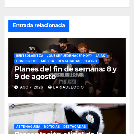
Entrada relacionada
BERTSOLARITZA
¿QUÉ SE PUEDE HACER HOY?
JAIAK
CONCIERTOS
MÚSICA
DESTACADAS
TEATRO
Planes del fin de semana: 8 y
9 de agosto
AGO 7, 2026
LARÍADELOCIO
ASTE NAGUSIA
NOTICIAS
DESTACADAS