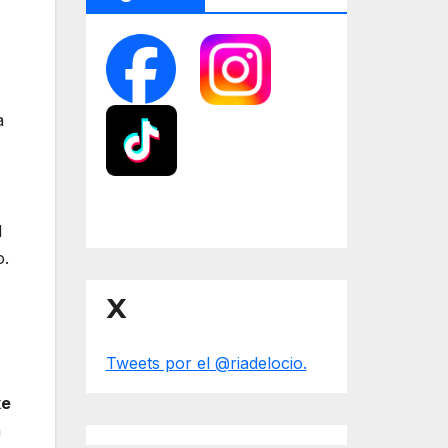
a
l
o.
X
Tweets por el @riadelocio.
ke
n