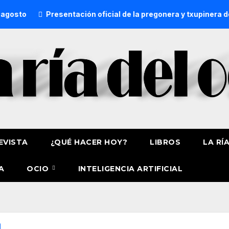
o
Presentación oficial de la pregonera y txupinera de Ast
EVISTA
¿QUÉ HACER HOY?
LIBROS
LA RÍ
A
OCIO
INTELIGENCIA ARTIFICIAL