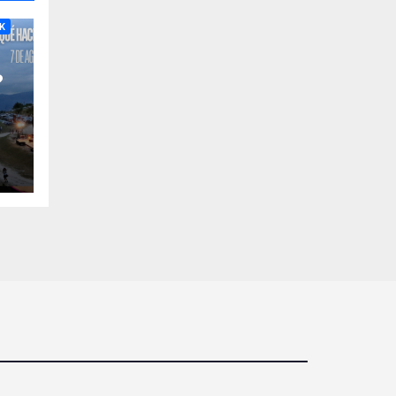
RA
K
?