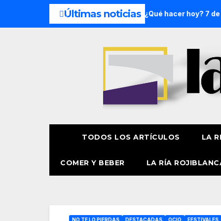
Últimas noticias
in de semana: 8 y 9 de agosto
¿Qué hacer hoy? 7 de agost
TODOS LOS ARTÍCULOS
LA R
COMER Y BEBER
LA RÍA ROJIBLANC
NO TE LO PIERDAS
DESTACADAS
OCIO
FESTIVALES