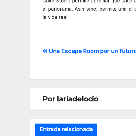
Coke Studio permite apreciar que cada a
al panorama. Asimismo, permite unir al p
la vida real.
Una Escape Room por un futur
Por
laríadelocio
Entrada relacionada