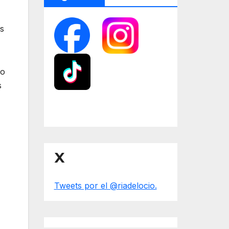
os
lo
s
X
Tweets por el @riadelocio.