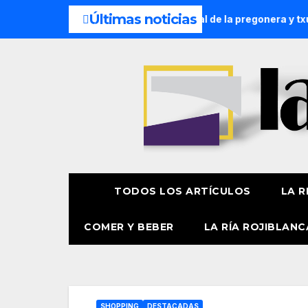
Últimas noticias
 de agosto
Presentación oficial de la pregonera y txupine
TODOS LOS ARTÍCULOS
LA R
COMER Y BEBER
LA RÍA ROJIBLANC
SHOPPING
DESTACADAS