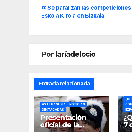
Se paralizan las competiciones
Eskola Kirola en Bizkaia
Por
laríadelocio
Entrada relacionada
CON
¿QU
ASTE NAGUSIA
NOTICIAS
CON
DESTACADAS
EXP
Presentación
¿Q
oficial de la
7 