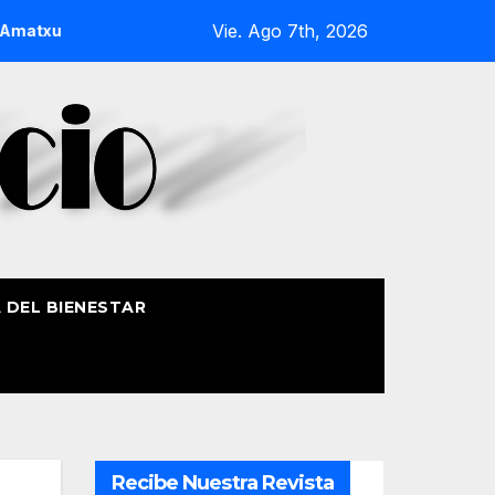
Vie. Ago 7th, 2026
u de Begoña recorrerá la ría el 14 de agosto con siete embarc
A DEL BIENESTAR
Recibe Nuestra Revista