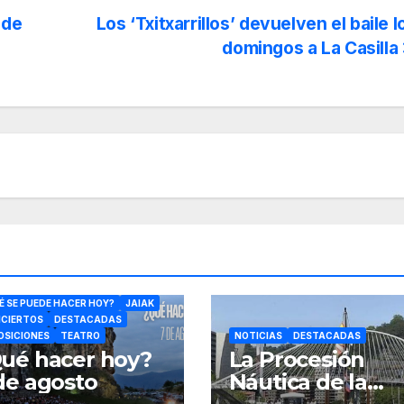
 de
Los ‘Txitxarrillos’ devuelven el baile l
domingos a La Casilla
FERENCIAS
DANZA
CULTURA
É SE PUEDE HACER HOY?
JAIAK
CIERTOS
DESTACADAS
OSICIONES
TEATRO
NOTICIAS
DESTACADAS
ué hacer hoy?
La Procesión
de agosto
Náutica de la