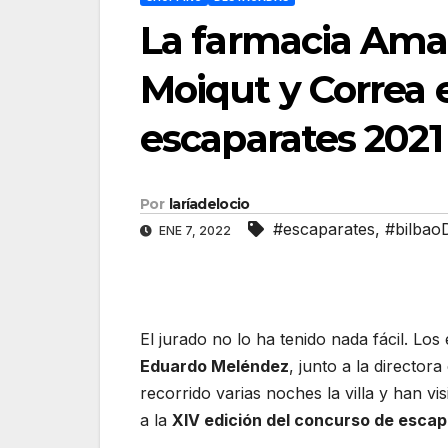
La farmacia Amai
Moiqut y Correa e
escaparates 2021
Por
laríadelocio
#escaparates
,
#bilbao
ENE 7, 2022
El jurado no lo ha tenido nada fácil. Lo
Eduardo Meléndez
, junto a la director
recorrido varias noches la villa y han 
a la
XIV edición del concurso de esca