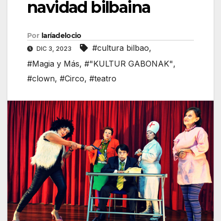
navidad bilbaina
Por
laríadelocio
#cultura bilbao
,
DIC 3, 2023
#Magia y Más
,
#"KULTUR GABONAK"
,
#clown
,
#Circo
,
#teatro