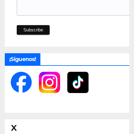
¡Síguenos!
X