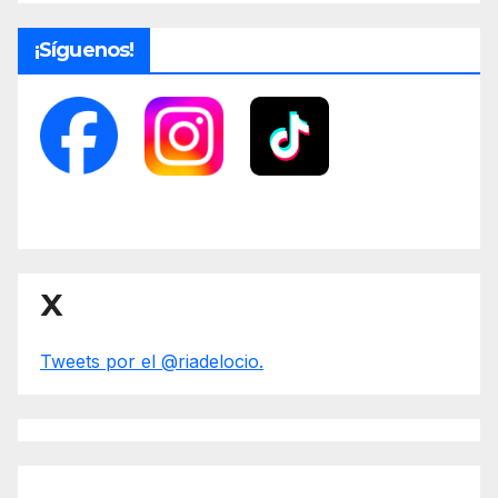
¡Síguenos!
X
Tweets por el @riadelocio.