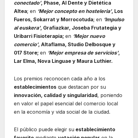
conectado’
, Phase, Al Dente y Dietética
Altea
; en
‘Mejor concepto en hosteleria’
, Los
Fueros, Sokarrat y Morrocotuda
; en
‘Impulso
al euskera’
, Grafiazkar, Joseba Frutategia y
Uribarri Fisioterapia;
en
‘Mejor nuevo
comercio’
, Altaflama, Studio Delbosque y
017 Store;
en
‘Mejor empresa de servicios’
,
Lar Elma, Nova Linguae y Maura Luthier.
Los premios reconocen cada año a los
establecimientos
que destacan por su
innovación, calidad y singularidad
, poniendo
en valor el papel esencial del comercio local
en la economía y vida social de la ciudad.
El público puede elegir su
establecimiento
favorito
mediante
votación popular
en la