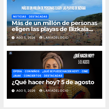
NOTICIAS
DESTACADAS
Más de un millón de personas
eligen las playas de Bizkaia
en la primera mitad de la
AGO 5, 2026
LARÍADELOCIO
temporada
ÓPERA
CON NIÑOS
¿QUÉ SE PUEDE HACER HOY?
CINE
JAIAK
CONCIERTOS
DESTACADAS
¿Qué hacer hoy? 5 de agosto
AGO 5, 2026
LARÍADELOCIO