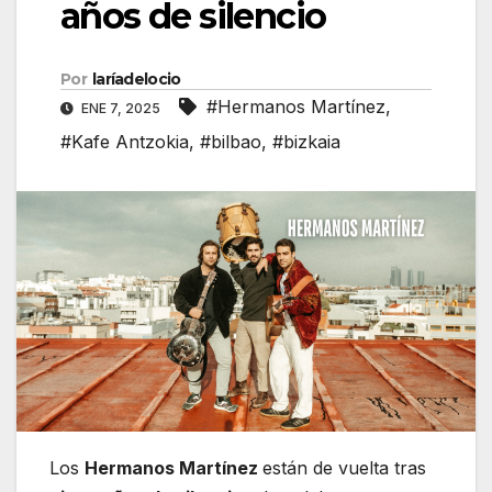
años de silencio
Por
laríadelocio
#Hermanos Martínez
,
ENE 7, 2025
#Kafe Antzokia
,
#bilbao
,
#bizkaia
Los
Hermanos Martínez
están de vuelta tras