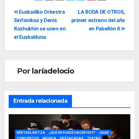
Euskadiko Orkestra
LA BODA DE OTROS,
Sinfonikoa y Denis
primer estreno del año
Kozhukhin se unen en
en Pabellón 6
el Euskalduna
Por
laríadelocio
Entrada relacionada
BERTSOLARITZA
¿QUÉ SE PUEDE HACER HOY?
JAIAK
CONCIERTOS
MÚSICA
DESTACADAS
TEATRO