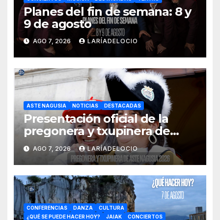
Planes del fin de semana: 8 y
9 de agosto
AGO 7, 2026
LARÍADELOCIO
ASTE NAGUSIA
NOTICIAS
DESTACADAS
Presentación oficial de la
pregonera y txupinera de
Aste Nagusia 2026
AGO 7, 2026
LARÍADELOCIO
CONFERENCIAS
DANZA
CULTURA
¿QUÉ SE PUEDE HACER HOY?
JAIAK
CONCIERTOS