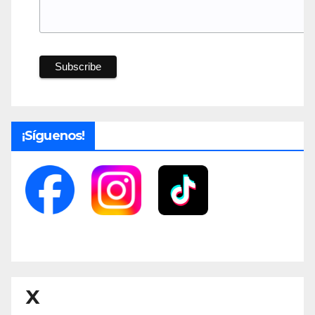
¡Síguenos!
X