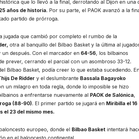
stórica que lo llevó a la final, derrotando al Dijon en una 
5 años de historia
. Por su parte, el PAOK avanzó a la fin
ado partido de prórroga.
una jugada que cambió por completo el rumbo de la
der,
otra al banquillo del Bilbao Basket y la última al jugado
y un después. Con el marcador en
64-56
, los bilbainos
de prever, cerrando el parcial con un asombroso 33-12.
 del Bilbao Basket, podía creer lo que estaba sucediendo. E
ijs De Ridder
y el deslumbrante
Bassala Bagayoko
on un milagro en toda regla, donde lo imposible se hizo
s bilbainos a enfrentarse nuevamente al
PAOK de Salónica
,
rroga (88-90)
. El primer partido se jugará en
Miribilla el 16
as el 23 del mismo mes.
l baloncesto europeo, donde el
Bilbao Basket
intentará hac
ión en el baloncesto continental.