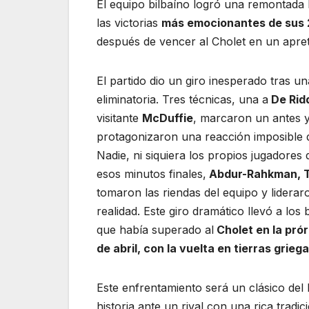
El equipo bilbaíno logró una remontada hi
las victorias
más emocionantes de sus 2
después de vencer al Cholet en un apret
El partido dio un giro inesperado tras 
eliminatoria. Tres técnicas, una a
De Rid
visitante
McDuffie
, marcaron un antes 
protagonizaron una reacción imposible 
Nadie, ni siquiera los propios jugadores
esos minutos finales,
Abdur-Rahkman, Th
tomaron las riendas del equipo y liderar
realidad. Este giro dramático llevó a lo
que había superado al
Cholet en la pró
de abril, con la vuelta en tierras grieg
Este enfrentamiento será un clásico de
historia ante un rival con una rica tradic