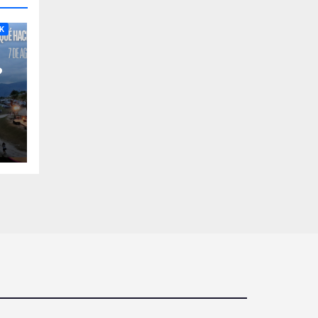
RA
K
?