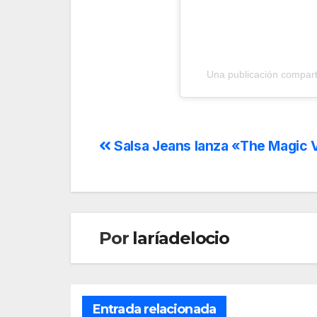
Una publicación compart
Salsa Jeans lanza «The Magic
Por
laríadelocio
Entrada relacionada