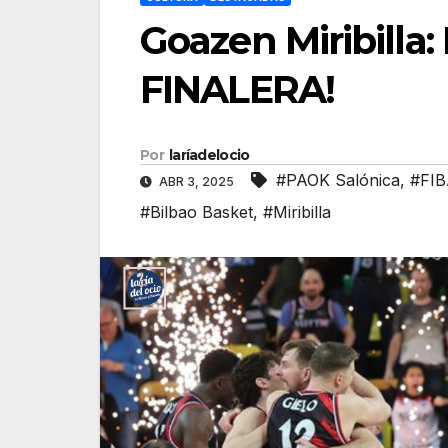
Goazen Miribill
FINALERA!
Por
laríadelocio
#PAOK Salónica
,
#FI
ABR 3, 2025
#Bilbao Basket
,
#Miribilla