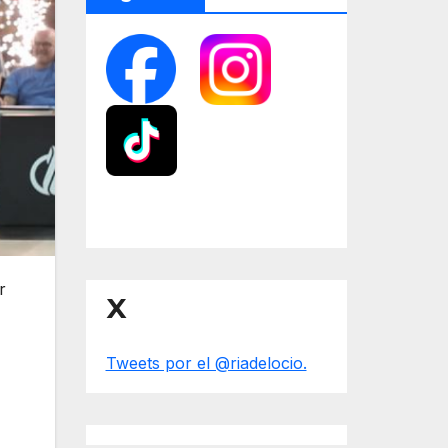
r
X
Tweets por el @riadelocio.