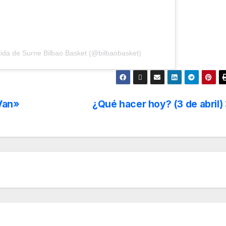
ida de Surne Bilbao Basket (@bilbaobasket)
 Van»
¿Qué hacer hoy? (3 de abril)