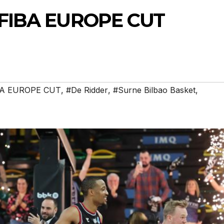
a: FIBA EUROPE CUT
BA EUROPE CUT
,
#De Ridder
,
#Surne Bilbao Basket
,