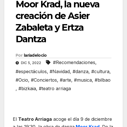
Moor Krad, la nueva
creación de Asier
Zabaleta y Ertza
Dantza
Por
laríadelocio
#Recomendaciones
,
DIC 5, 2022
#espectáculos
,
#Navidad
,
#danza
,
#cultura
,
#Ocio
,
#Conciertos
,
#arte
,
#musica
,
#bilbao
,
#bizkaia
,
#teatro arriaga
El
Teatro Arriaga
acoge el día 9 de diciembre
a las 19:30, la obra de danza
Moor Krad
. De la