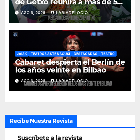
de Getxo reunirá a más de 50
productores del País Vasco
AGO 6, 2026
LARÍADELOCIO
JAIAK
TEATROS ASTE NAGUSI
DESTACADAS
TEATRO
Cabaret despierta el Berlín de
los años veinte en Bilbao
AGO 6, 2026
LARÍADELOCIO
Recibe Nuestra Revista
Suscríbete a la revista