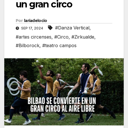
un gran circo
Por
laríadelocio
#Danza Vertical
,
SEP 17, 2024
#artes circenses
,
#Circo
,
#Zirkualde
,
#Bilborock
,
#teatro campos