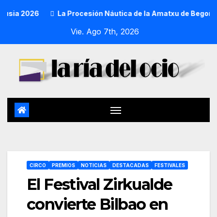
2026
La Procesión Náutica de la Amatxu de Begoña recorrer
Vie. Ago 7th, 2026
CIRCO
PREMIOS
NOTICIAS
DESTACADAS
FESTIVALES
El Festival Zirkualde
convierte Bilbao en