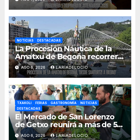
NOTICIAS
DESTACADAS
La Procesión Náutica de la
Amatxu de Begoña recorrerá
la ría el 14 de agosto con siete
AGO 6, 2026
LARÍADELOCIO
embarcaciones
TXAKOLI
FERIAS
GASTRONOMÍA
NOTICIAS
DESTACADAS
El Mercado de San Lorenzo
de Getxo reunirá a más de 50
productores del País Vasco
AGO 6, 2026
LARÍADELOCIO