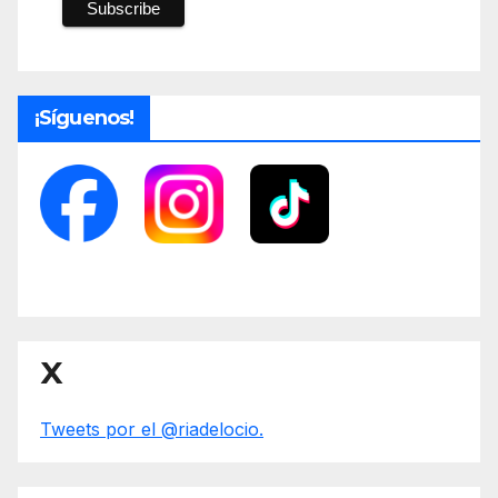
¡Síguenos!
X
Tweets por el @riadelocio.