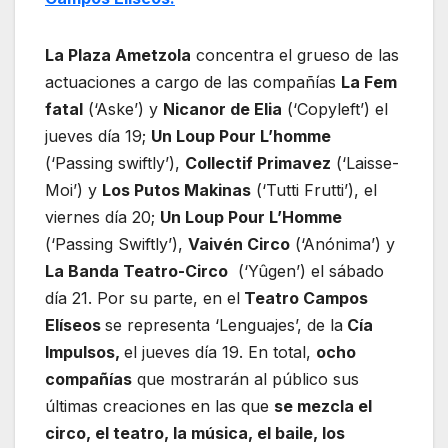
La Plaza Ametzola
concentra el grueso de las
actuaciones a cargo de las compañías
La Fem
fatal
(‘Aske’) y
Nicanor de Elia
(‘Copyleft’) el
jueves día 19;
Un Loup Pour L’homme
(‘Passing swiftly’),
Collectif Primavez
(‘Laisse-
Moi’) y
Los Putos Makinas
(‘Tutti Frutti’), el
viernes día 20;
Un Loup Pour L’Homme
(‘Passing Swiftly’),
Vaivén Circo
(‘Anónima’) y
La Banda Teatro-Circo
(‘Yûgen’) el sábado
día 21. Por su parte, en el
Teatro Campos
Elíseos
se representa ‘Lenguajes’, de la
Cía
Impulsos,
el jueves día 19. En total,
ocho
compañías
que mostrarán al público sus
últimas creaciones en las que
se mezcla el
circo, el teatro, la música, el baile, los