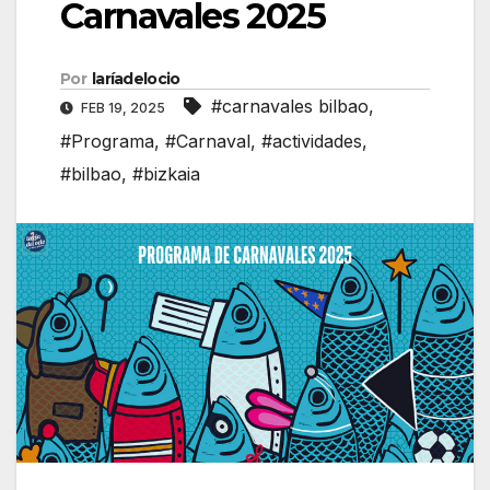
Carnavales 2025
Por
laríadelocio
#carnavales bilbao
,
FEB 19, 2025
#Programa
,
#Carnaval
,
#actividades
,
#bilbao
,
#bizkaia