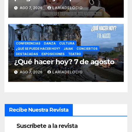
Aste Nagusia 2026
AGO 7, 2026
LARÍADELOCIO
CONFERENCIAS
DANZA
CULTURA
¿QUÉ SE PUEDE HACER HOY?
JAIAK
CONCIERTOS
DESTACADAS
EXPOSICIONES
TEATRO
¿Qué hacer hoy? 7 de agosto
AGO 7, 2026
LARÍADELOCIO
Recibe Nuestra Revista
Suscríbete a la revista