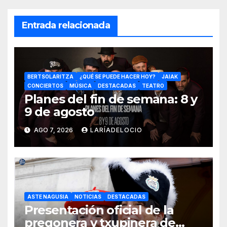
Entrada relacionada
BERTSOLARITZA
¿QUÉ SE PUEDE HACER HOY?
JAIAK
CONCIERTOS
MÚSICA
DESTACADAS
TEATRO
Planes del fin de semana: 8 y
9 de agosto
AGO 7, 2026
LARÍADELOCIO
ASTE NAGUSIA
NOTICIAS
DESTACADAS
Presentación oficial de la
pregonera y txupinera de