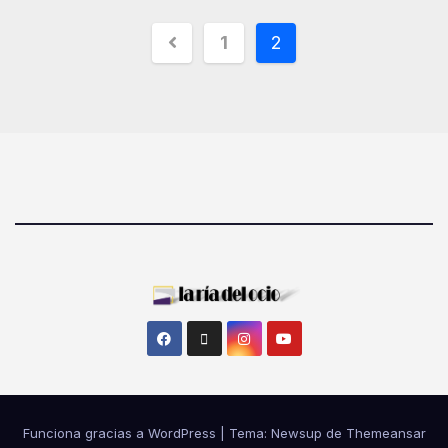
1
2
Funciona gracias a WordPress
|
Tema: Newsup de
Themeansar