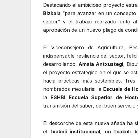
Destacando el ambicioso proyecto estra
Bizkaia
“para avanzar en un concepto dif
sector” y el trabajo realizado junto
aprobación de un nuevo pliego de condic
El Viceconsejero de Agricultura, Pe
indispensable resiliencia del sector, fel
desarrollando.
Amaia Antxustegi
, Dipu
el proyecto estratégico en el que se es
hacia prácticas más sostenibles. Tre
nombrados mezularis: la
Escuela de Ho
la
ESHBI Escuela Superior de Hoste
transmisión del saber, del buen servicio 
El descorche de esta nueva añada ha si
el
txakoli institucional
, un
txakoli
d