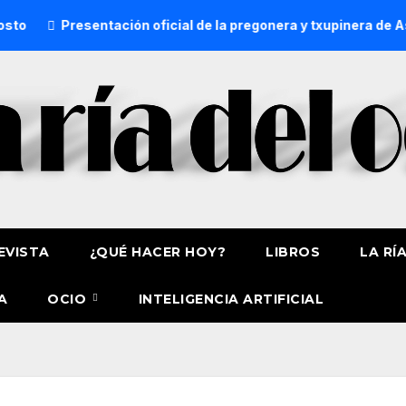
ntación oficial de la pregonera y txupinera de Aste Nagusia 2
EVISTA
¿QUÉ HACER HOY?
LIBROS
LA RÍ
A
OCIO
INTELIGENCIA ARTIFICIAL