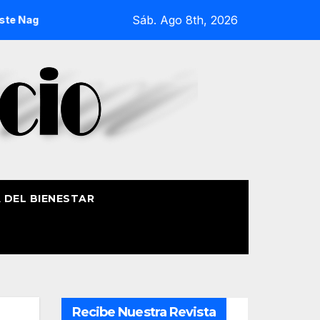
Sáb. Ago 8th, 2026
026
La Procesión Náutica de la Amatxu de Begoña recorrerá
A DEL BIENESTAR
Recibe Nuestra Revista