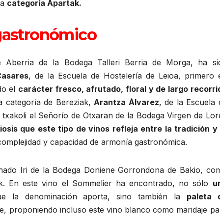
la
categoría Apartak.
gastronómico
re Aberria de la Bodega Talleri Berria de Morga, ha si
Casares
, de la Escuela de Hostelería de Leioa, primero 
do el
carácter fresco, afrutado, floral y de largo recorri
la categoría de Bereziak,
Arantza Álvarez
, de la Escuela 
txakoli el Señorío de Otxaran de la Bodega Virgen de Lor
osis que este tipo de vinos refleja entre la tradición y 
omplejidad y capacidad de armonía gastronómica.
ado Iri de la Bodega Doniene Gorrondona de Bakio, co
k. En este vino el Sommelier ha encontrado, no sólo
u
 la denominación aporta, sino también la
paleta 
e, proponiendo incluso este vino blanco como maridaje pa