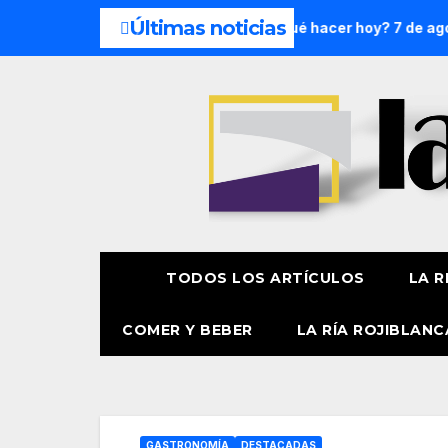
Últimas noticias
: 8 y 9 de agosto
¿Qué hacer hoy? 7 de agosto
Prese
TODOS LOS ARTÍCULOS
LA R
COMER Y BEBER
LA RÍA ROJIBLANC
GASTRONOMÍA
DESTACADAS