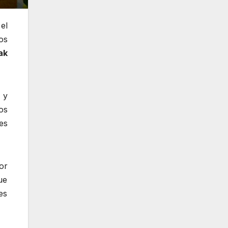
el
os
ak
 y
os
es
or
ue
es