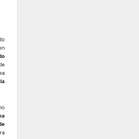
do
en
do
de
ea
la
mo
na
de
ra