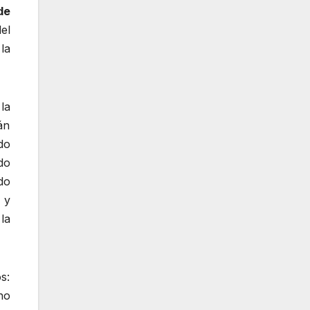
de
el
la
la
án
do
do
do
y
la
s:
no