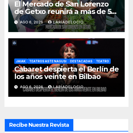
El Mercado de San Lorenzo
de Getxo reunirá a más de 50
productores del País Vasco
AGO 6, 2026
LARÍADELOCIO
JAIAK
TEATROS ASTE NAGUSI
DESTACADAS
TEATRO
Cabaret despierta el Berlín de
los años veinte en Bilbao
AGO 6, 2026
LARÍADELOCIO
Recibe Nuestra Revista