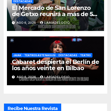
DESTACADAS
El Mercado de San Lorenzo
de Getxo reunirá a más de 50
productores del País Vasco
AGO 6, 2026
LARÍADELOCIO
JAIAK
TEATROS ASTE NAGUSI
DESTACADAS
TEATRO
Cabaret despierta el Berlín de
los años veinte en Bilbao
AGO 6, 2026
LARÍADELOCIO
Recibe Nuestra Revista