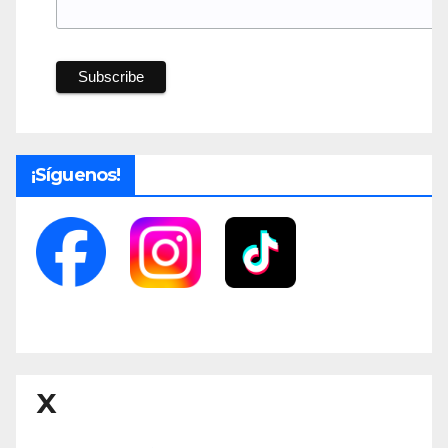
¡Síguenos!
X