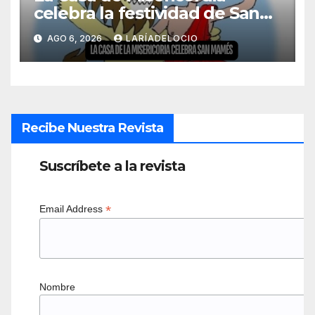
celebra la festividad de San
Mamés
AGO 6, 2026
LARÍADELOCIO
Recibe Nuestra Revista
Suscríbete a la revista
*
Email Address
Nombre