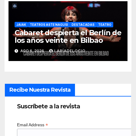
JAIAK
TEATROS ASTE NAGUSI
DESTACADAS
TEATRO
Cabaret despierta el Berlín de
los años veinte en Bilbao
AGO 6, 2026
LARÍADELOCIO
Recibe Nuestra Revista
Suscríbete a la revista
*
Email Address