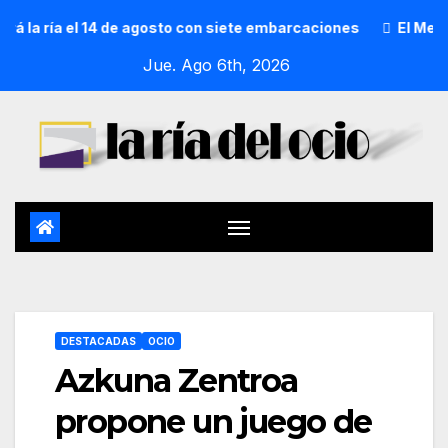
la ría el 14 de agosto con siete embarcaciones
El Mercad
Jue. Ago 6th, 2026
DESTACADAS
OCIO
Azkuna Zentroa
propone un juego de