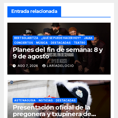
Entrada relacionada
BERTSOLARITZA
¿QUÉ SE PUEDE HACER HOY?
JAIAK
CONCIERTOS
MÚSICA
DESTACADAS
TEATRO
Planes del fin de semana: 8 y
9 de agosto
AGO 7, 2026
LARÍADELOCIO
ASTE NAGUSIA
NOTICIAS
DESTACADAS
Presentación oficial de la
pregonera y txupinera de