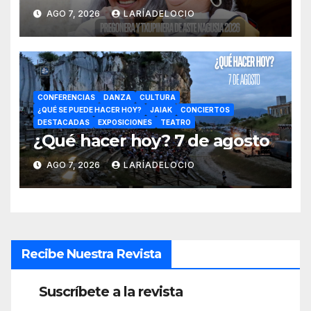
Aste Nagusia 2026
AGO 7, 2026
LARÍADELOCIO
CONFERENCIAS
DANZA
CULTURA
¿QUÉ SE PUEDE HACER HOY?
JAIAK
CONCIERTOS
DESTACADAS
EXPOSICIONES
TEATRO
¿Qué hacer hoy? 7 de agosto
AGO 7, 2026
LARÍADELOCIO
Recibe Nuestra Revista
Suscríbete a la revista