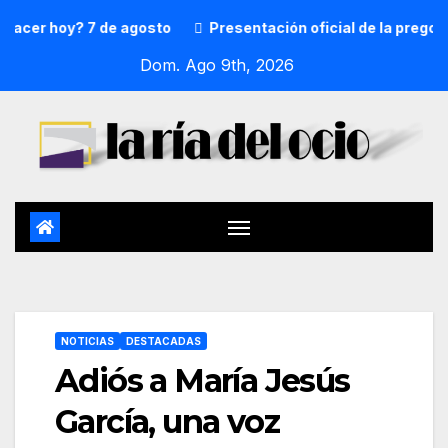
r hoy? 7 de agosto
Presentación oficial de la pregonera 
Dom. Ago 9th, 2026
NOTICIAS
DESTACADAS
Adiós a María Jesús
García, una voz