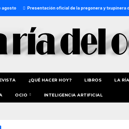
to
Presentación oficial de la pregonera y txupinera de As
EVISTA
¿QUÉ HACER HOY?
LIBROS
LA RÍ
A
OCIO
INTELIGENCIA ARTIFICIAL