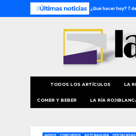
Últimas noticias
fin de semana: 8 y 9 de agosto
¿Qué hacer hoy? 7 de agos
TODOS LOS ARTÍCULOS
LA R
COMER Y BEBER
LA RÍA ROJIBLANC
AVISOS
CONCURSOS
ASTE NAGUSIA
DESTACADAS