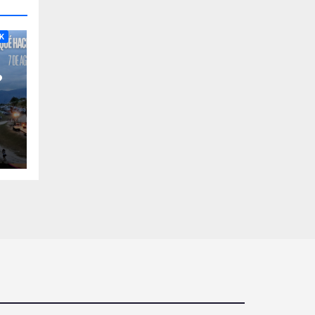
RA
K
?